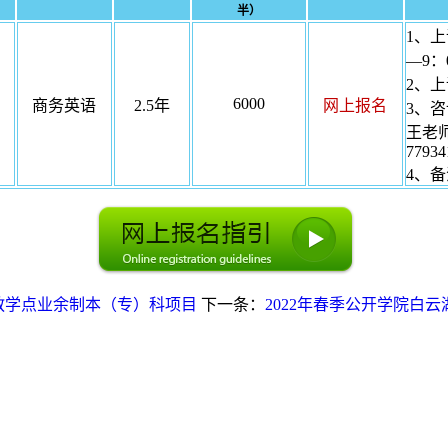
半）
1、上
—9：
2、
6000
商务英语
2.5年
网上报名
3、
王老师1
77934
4、备
河教学点业余制本（专）科项目
下一条：
2022年春季公开学院白