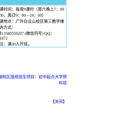
课时间：每周9课时（周六晚上7：00
00，周日9：00—16：00）
上课地点：广外白云山校区第三教学楼
咨询方式：
3580559207 (微信同号) QQ：
1672
注：满30人开班。
云湖校区插班招生项目：初中起点大学预
科班
【
关闭
】