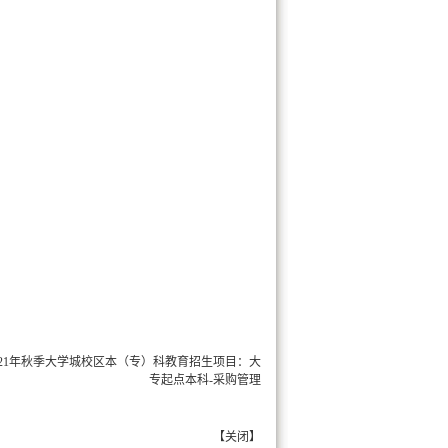
021年秋季大学城校区本（专）科教育招生项目：大
专起点本科-采购管理
【
关闭
】