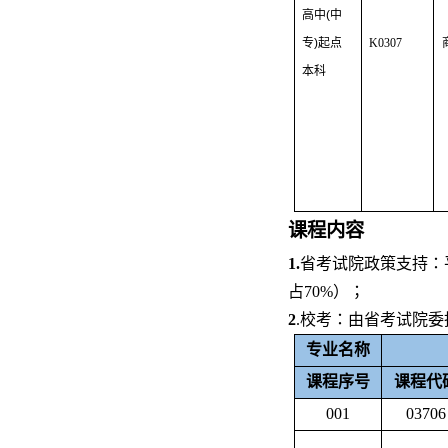
高中
(
中
专
)
起点
K0307
本科
课程内容
1.
省考试院政策支持：
占
70%
）；
2
.
校考：由省考试院委
专业名称
课程序号
课程代
001
03706