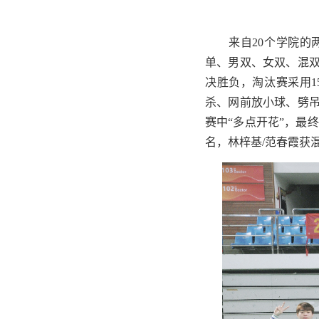
来自20个学院的两
单、男双、女双、混
决胜负，淘汰赛采用1
杀、网前放小球、劈吊
赛中“多点开花”，最
名，林梓基/范春霞获