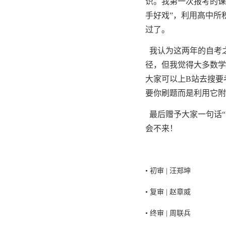
识。我第一次报考的课
手好戏”，利用高中所
过了。
我认为这两年的自考
径，但我觉得大多数学
大家可以上
B
站去搜要
要你刷题而是利用它附
最后赠予大家一句话“
会不来！
• 初审 | 汪郑坤
• 复审 | 赵章威
• 终审 | 周联兵