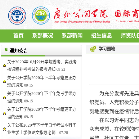
首页
系部概况
系部新闻
招生信息
师资队
学习园地
关于2020年10月公开学院委考、实践考
核课程补考考试的报考通知
09-22
关于公开学院2020年下半年考籍更正办
理的通知
09-15
为充分发挥先进典型
关于公开学院2020年下半年免考手续办
理的通知
09-15
织党员、入党积极分子
关于公开学院2020年下半年考籍更正办
刻地感受到在
疫情
背后
理的通知
09-15
在以习近平同志为核
关于公布2020年下半年自学考试本科毕
众志成城，在较短的时
业生学士学位论文指导老师...
07-28
民警、社区工作者、志