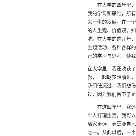
在⼤学的四年⾥，所
我的学习和思维，所有
来⼀⽣的发展。在⼀个
的⼈⽣观、价值观。知
响。在⼤学的这⼏年，
主题活动，各种各样的
⼰的学习与思考，使
在⼤学⾥，我还收获了
影，⼀起朝梦想前进，
我们低沉过，我们悲伤
过，因为我们留下了⾜
在这四年⾥，我还增
个⼈打理⽣活，我可以
离家更远，更需要⾃⼰
之⼀。从此以后，⼀个