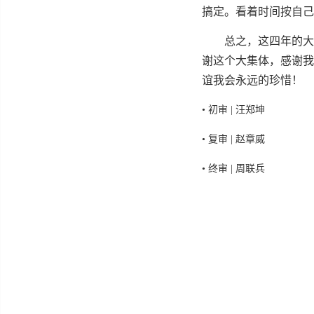
搞定。看着时间按⾃⼰
总之，这四年的⼤学
谢这个⼤集体，感谢我
谊我会永远的珍惜！
• 初审 | 汪郑坤
• 复审 | 赵章威
• 终审 | 周联兵