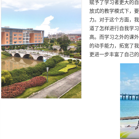
赋予了学习者更⼤的⾃
放式的教学模式下，要
⼒。对于这个⽅⾯，我
道了怎样进⾏⾃我学习
⾼。⽽学习之外的课外
的动⼿能⼒，拓宽了我
更进⼀步丰富了⾃⼰的