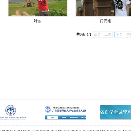
叶丽
肖伟刚
共6条 1/1
首页
上页
下页
尾