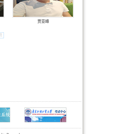
贾亚峰
页